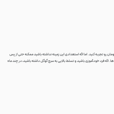
رتباطی شما و دانشتون در زمینه بازاریابی بستگی داره. اگه در این زمینه فرد توانمندی باشید به راحتی میتونید درآمد ماهانه بیش از 30 میلیون تومان رو تجربه کنید. اما اگه استعدادی این زمینه نداشته باشید ممکنه حتی از پس
ت ها. اگه فرد خودآموزی باشید و تسلط بالایی به سرچ گوگل داشته باشید، در چند ماه