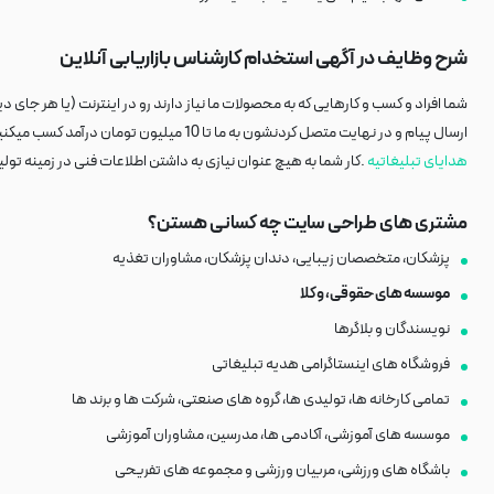
شرح وظایف در آگهی استخدام کارشناس بازاریابی آنلاین
شما افراد و کسب و کارهایی که به محصولات ما نیاز دارند رو در اینترنت (یا هر جای دیگ
ارسال پیام و در نهایت متصل کردنشون به ما تا 10 میلیون تومان درآمد کسب میکنید. (این رقم بستگی به این داره که مشتری کدوم محصول و به چه تعدادی برای امضای قرارداد، انتخاب کنه.) در حال حاضر محبوب ترین پکیج موجود در سایت، کمپین
هدایای تبلیغاتیه
.کار شما به هیچ عنوان نیازی به داشتن اطلاعات فنی در زمینه تو
مشتری های طراحی سایت چه کسانی هستن؟
پزشکان، متخصصان زیبایی، دندان پزشکان، مشاوران تغذیه
موسسه های حقوقی، وکلا
نویسندگان و بلاگرها
فروشگاه های اینستاگرامی هدیه تبلیغاتی
تمامی کارخانه ها، تولیدی ها، گروه های صنعتی، شرکت ها و برند ها
موسسه های آموزشی، آکادمی ها، مدرسین، مشاوران آموزشی
باشگاه های ورزشی، مربیان ورزشی و مجموعه های تفریحی