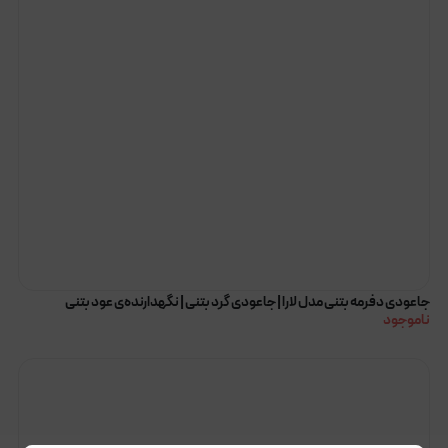
جاعودی دفرمه بتنی مدل لارا | جاعودی گرد بتنی | نگهدارنده‌ی عود بتنی
ناموجود