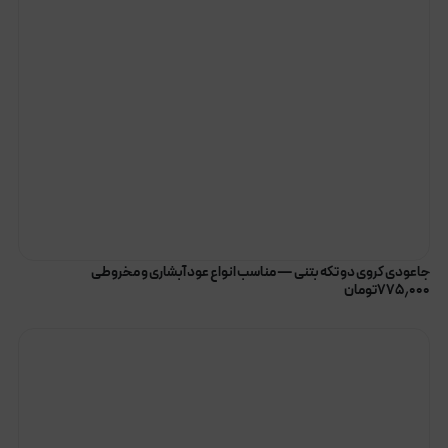
جاعودی کروی دو تکه بتنی — مناسب انواع عود آبشاری و مخروطی
۷۷۵٫۰۰۰
تومان