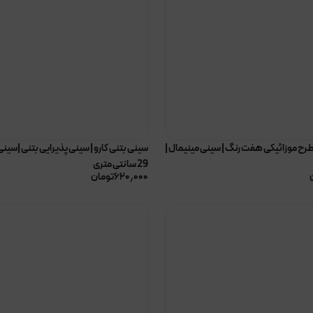
طرح موزائیکی هفت رنگ | سینی مینیمال |
سینی بتنی کارو | سینی پذیرایی بتنی |سینی
29 سانتی متری
۶۲۰٫۰۰۰
تومان