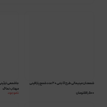
شمعدان مینیمالی طرح U بتنی + ۲ عدد شمع پارافینی
جاشمعی تزئینی 
مهتاب نما 🌙
۵۱۱٫۵۰۰
تومان
ناموجود