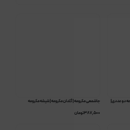
ه دو عددی|
جاشمعی مکرومه | گلدان مکرومه | شیشه مکرومه
۳۸۷٫۵۰۰
تومان