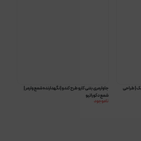
ک | طراحی
جاوارمری بتنی کارو طرح کندو |نگهدارنده شمع وارمر |
شمع دکوراتیو
ناموجود