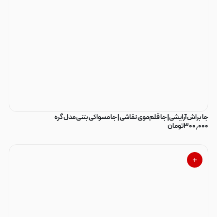
جا براش آرایشی| جا قلم‌موی نقاشی | جا مسواکی بتنی مدل گره
۳۰۰٫۰۰۰
تومان