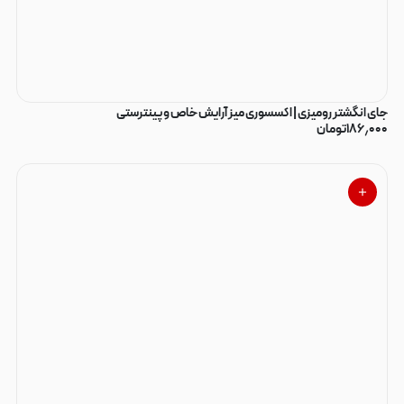
جای انگشتر رومیزی | اکسسوری میز آرایش خاص و پینترستی
۱۸۶٫۰۰۰
تومان