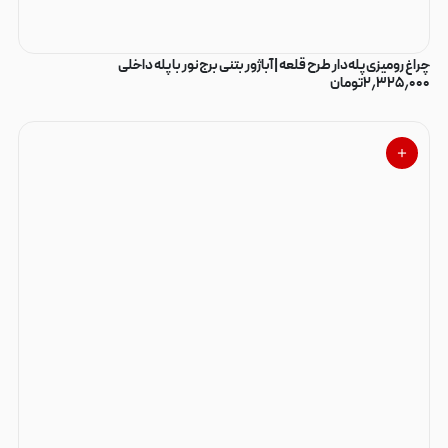
چراغ رومیزی پله‌دار طرح قلعه | آباژور بتنی برج‌نور با پله داخلی
۲٫۳۲۵٫۰۰۰
تومان