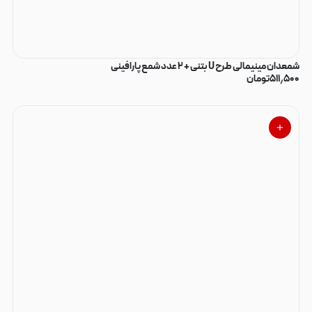
شمعدان مینیمالی طرح U بتنی + ۲ عدد شمع پارافینی
۵۱۱٫۵۰۰
تومان