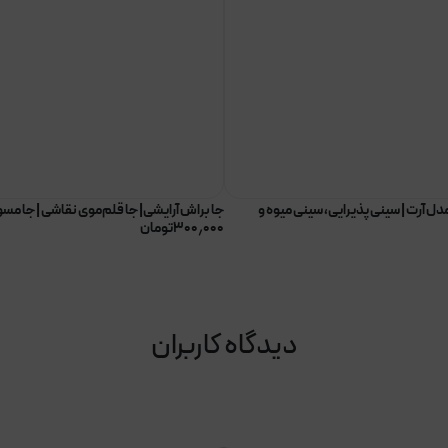
دل آرت | سینی پذیرایی، سینی میوه و
جا براش آرایشی| جا قلم‌موی نقاشی | جا مسو
۳۰۰٫۰۰۰
تومان
دیدگاه کاربران