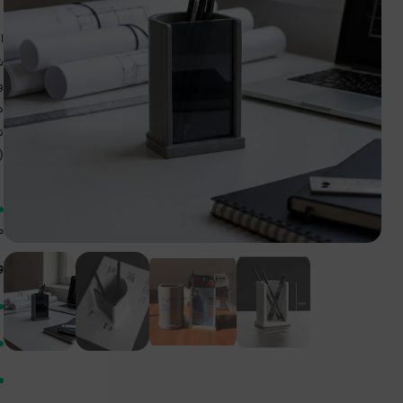
ا
ش
و
ت
(
م
و