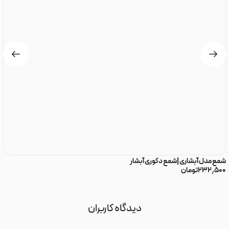
شمع مدل آبشاری |شمع دکوری آبشار
شم
۲۳۲٫۵۰۰
تومان
۰
دیدگاه کاربران