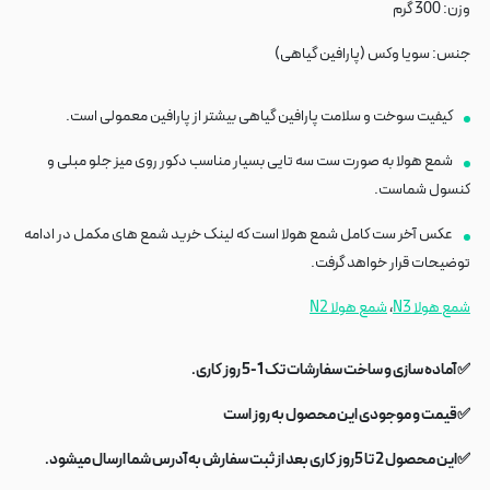
وزن: 300 گرم
جنس: سویا وکس (پارافین گیاهی)
کیفیت سوخت و سلامت پارافین گیاهی بیشتر از پارافین معمولی است.
شمع هولا به صورت ست سه تایی بسیار مناسب دکور روی میز جلو مبلی و
کنسول شماست.
عکس آخر ست کامل شمع هولا است که لینک خرید شمع های مکمل در ادامه
توضیحات قرار خواهد گرفت.
شمع هولا N3
،
شمع هولا N2
✅ آماده سازی و ساخت سفارشات تک 1-5 روز کاری.
✅قیمت و موجودی این محصول به روز است
✅این محصول 2 تا 5روز کاری بعد از ثبت سفارش به آدرس شما ارسال میشود.