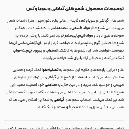
توضیحات محصول: شمع‌های
گیاهی
و
سویا وکس
شمع‌های
گیاهی
و
سویا وکس
گزینه‌ای عالی برای دکوراسیون منزل شما به شمار
می‌روند. این شمع‌ها از
مواد طبیعی
و
تجدیدپذیر
ساخته شده‌اند و هنگام
سوختن، هیچ دود و
مواد شیمیایی مضر
تولید نمی‌کنند. با روشن کردن این
شمع‌ها، فضایی
گرم
و
دلپذیر
ایجاد خواهید کرد و از مزایای
آرامش‌بخش
آن‌ها
بهره‌مند خواهید شد. این شمع‌ها به
کاهش اضطراب
و
بهبود کیفیت خواب
کمک می‌کنند و محیطی آرام را برای شما فراهم می‌آورند.
علاوه بر این، رایحه‌های ملایم این شمع‌ها به
تصفیه هوا
کمک کرده و فضایی
سالم‌تر ایجاد می‌کنند. با استفاده از شمع‌های
گیاهی
، می‌توانید از عطرهای
طبیعی و خوشبو لذت ببرید و در عین حال، به
سلامتی
خود اهمیت دهید. این
شمع‌ها نه تنها زیبایی خاصی به خانه‌تان می‌بخشند، بلکه به بهبود کیفیت زندگی
شما نیز کمک می‌کنند. انتخاب شمع‌های
گیاهی
به شما این امکان را می‌دهد که
همزمان با تزئین منزل، به حفظ
محیط زیست
نیز کمک کنید.
تمامی محصولات با ضمانت سلامت به شما ارائه می‌شوند. به این معنا که در